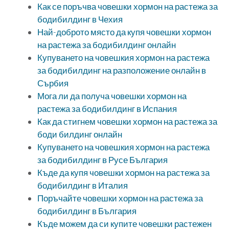
Как се поръчва човешки хормон на растежа за
бодибилдинг в Чехия
Най-доброто място да купя човешки хормон
на растежа за бодибилдинг онлайн
Купуването на човешкия хормон на растежа
за бодибилдинг на разположение онлайн в
Сърбия
Мога ли да получа човешки хормон на
растежа за бодибилдинг в Испания
Как да стигнем човешки хормон на растежа за
боди билдинг онлайн
Купуването на човешкия хормон на растежа
за бодибилдинг в Русе България
Къде да купя човешки хормон на растежа за
бодибилдинг в Италия
Поръчайте човешки хормон на растежа за
бодибилдинг в България
Къде можем да си купите човешки растежен