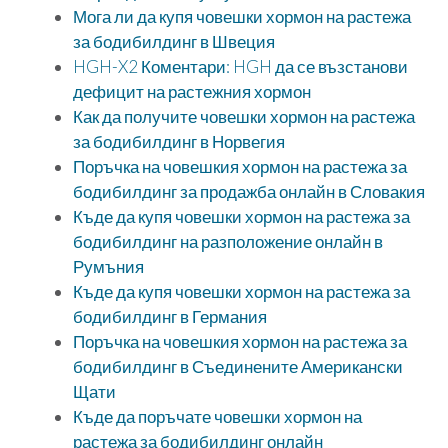
Мога ли да купя човешки хормон на растежа
за бодибилдинг в Швеция
HGH-X2 Коментари: HGH да се възстанови
дефицит на растежния хормон
Как да получите човешки хормон на растежа
за бодибилдинг в Норвегия
Поръчка на човешкия хормон на растежа за
бодибилдинг за продажба онлайн в Словакия
Къде да купя човешки хормон на растежа за
бодибилдинг на разположение онлайн в
Румъния
Къде да купя човешки хормон на растежа за
бодибилдинг в Германия
Поръчка на човешкия хормон на растежа за
бодибилдинг в Съединените Американски
Щати
Къде да поръчате човешки хормон на
растежа за бодибилдинг онлайн