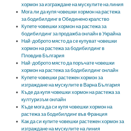
хормон за изграждане на мускулите на линия
Мога ли да купя човешки хормон на растежа
за бодибилдинг в Обединено кралство
Купете човешки хормон на растежа за
бодибилдинг за продажба онлайн в Украйна
Най-доброто място да се купуват човешки
хормон на растежа за бодибилдинг в
Пловдив България
Най-доброто място да поръчате човешки
хормон на растежа за бодибилдинг онлайн
Купете човешки растежен хормон за
изграждане на мускулите в Варна България
Къде да купя човешки хормон на растежа за
културизъм онлайн
Къде мога да си купя човешки хормон на
растежа за бодибилдинг във Франция
Как да си купите човешки растежен хормон за
изграждане на мускулите на линия