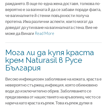
раждането. В още по-една жена доставя, толкова по-
вероятно е за вагината й да се забави поради факта,
че вагиналните й стенни повърхности получа
протегна. Има различни аспекти, които могат да
доведат до утихване на вагиналната стена. Вие не
може да Винаги
Read More
Мога ли да купя краста
крем Naturasil в Русе
България
Високо инфекциозен заболяване на кожата, краста е
невероятно стържещ инфекция, която обикновено
води до изключително обрив. Заболяването се
предизвиква от нашествието на кръвопиец често се
нарича като краста кърлеж. Това кърлеж дупки в