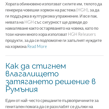
Хората обикновено използват силите им, тялото да
генерира човешки хормон на растежа (HGH), за да
ги поддържа в културизма упражнение. И все пак,
нивата на HGH със сигурност ще доведе до
намаляване както остаряването на човека, като по
този начин много хора използват HGH Releasers
продукти, за да се подпомогне ги запълнят нуждите
на хормона
Read More
Как да стигнем
влагалището
затягането решение в
Румъния
Един от най-често срещаните първопричините за
генитален помага да се разхлабят се дължи на