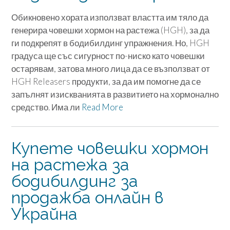
Обикновено хората използват властта им тяло да
генерира човешки хормон на растежа (HGH), за да
ги подкрепят в бодибилдинг упражнения. Но, HGH
градуса ще със сигурност по-ниско като човешки
остарявам, затова много лица да се възползват от
HGH Releasers продукти, за да им помогне да се
запълнят изискванията в развитието на хормонално
средство. Има ли
Read More
Купете човешки хормон
на растежа за
бодибилдинг за
продажба онлайн в
Украйна