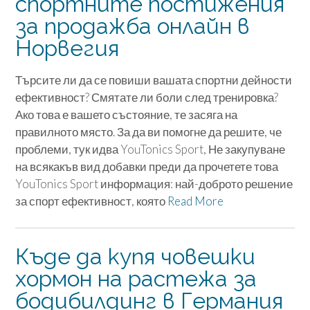
спортните постижения
за продажба онлайн в
Норвегия
Търсите ли да се повиши вашата спортни дейности
ефективност? Смятате ли боли след тренировка?
Ако това е вашето състояние, те засяга на
правилното място. За да ви помогне да решите, че
проблеми, тук идва YouTonics Sport, Не закупуване
на всякакъв вид добавки преди да прочетете това
YouTonics Sport информация: най-доброто решение
за спорт ефективност, която
Read More
Къде да купя човешки
хормон на растежа за
бодибилдинг в Германия