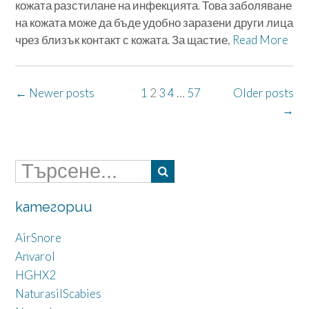
кожата разстилане на инфекцията. Това заболяване
на кожата може да бъде удобно заразени други лица
чрез близък контакт с кожата. За щастие,
Read More
Posts
←
Newer posts
1
2
3
4
…
57
Older posts
→
navigation
категории
AirSnore
Anvarol
HGHX2
NaturasilScabies