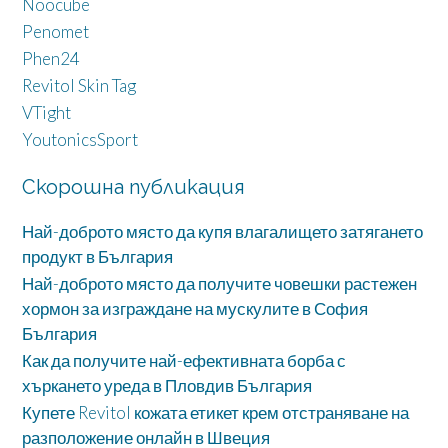
Noocube
Penomet
Phen24
Revitol Skin Tag
VTight
YoutonicsSport
Скорошна публикация
Най-доброто място да купя влагалището затягането
продукт в България
Най-доброто място да получите човешки растежен
хормон за изграждане на мускулите в София
България
Как да получите най-ефективната борба с
хъркането уреда в Пловдив България
Купете Revitol кожата етикет крем отстраняване на
разположение онлайн в Швеция