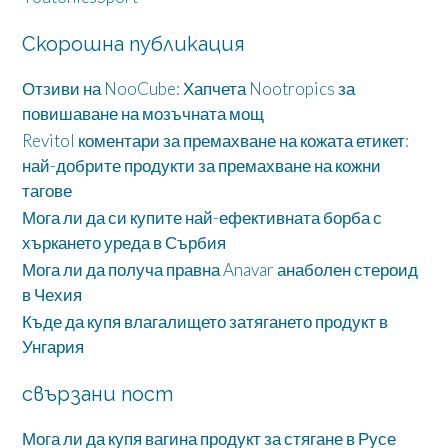
Скорошна публикация
Отзиви на NooCube: Хапчета Nootropics за
повишаване на мозъчната мощ
Revitol коментари за премахване на кожата етикет:
най-добрите продукти за премахване на кожни
тагове
Мога ли да си купите най-ефективната борба с
хъркането уреда в Сърбия
Мога ли да получа правна Anavar анаболен стероид
в Чехия
Къде да купя влагалището затягането продукт в
Унгария
свързани пост
Мога ли да купя вагина продукт за стягане в Русе