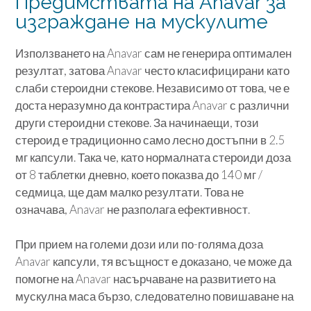
Предимствата на Anavar за
изграждане на мускулите
Използването на Anavar сам не генерира оптимален
резултат, затова Anavar често класифицирани като
слаби стероидни стекове. Независимо от това, че е
доста неразумно да контрастира Anavar с различни
други стероидни стекове. За начинаещи, този
стероид е традиционно само лесно достъпни в 2.5
мг капсули. Така че, като нормалната стероиди доза
от 8 таблетки дневно, което показва до 140 мг /
седмица, ще дам малко резултати. Това не
означава, Anavar не разполага ефективност.
При прием на големи дози или по-голяма доза
Anavar капсули, тя всъщност е доказано, че може да
помогне на Anavar насърчаване на развитието на
мускулна маса бързо, следователно повишаване на