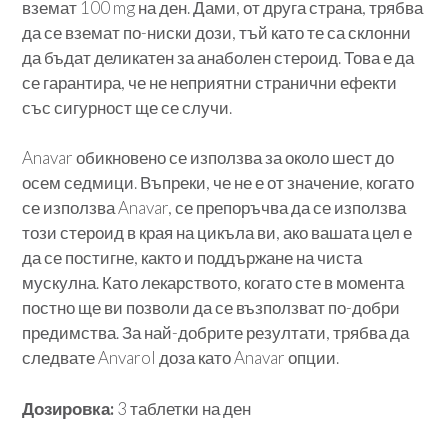
вземат 100 mg на ден. Дами, от друга страна, трябва
да се вземат по-ниски дози, тъй като те са склонни
да бъдат деликатен за анаболен стероид. Това е да
се гарантира, че не неприятни странични ефекти
със сигурност ще се случи.
Anavar обикновено се използва за около шест до
осем седмици. Въпреки, че не е от значение, когато
се използва Anavar, се препоръчва да се използва
този стероид в края на цикъла ви, ако вашата цел е
да се постигне, както и поддържане на чиста
мускулна. Като лекарството, когато сте в момента
постно ще ви позволи да се възползват по-добри
предимства. За най-добрите резултати, трябва да
следвате Anvarol доза като Anavar опции.
Дозировка:
3 таблетки на ден