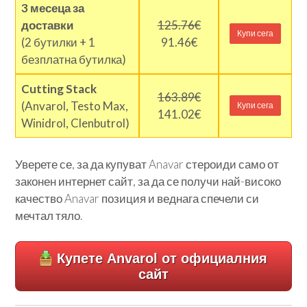
3 месеца за
доставки
125.76€
Купи сега
(2 бутилки + 1
91.46€
безплатна бутилка)
Cutting Stack
163.89€
(Anvarol, Testo Max,
Купи сега
141.02€
Winidrol, Clenbutrol)
Уверете се, за да купуват Anavar стероиди само от
законен интернет сайт, за да се получи най-високо
качество Anavar позиция и веднага спечели си
мечтал тяло.
Купете Anvarol от официалния
сайт