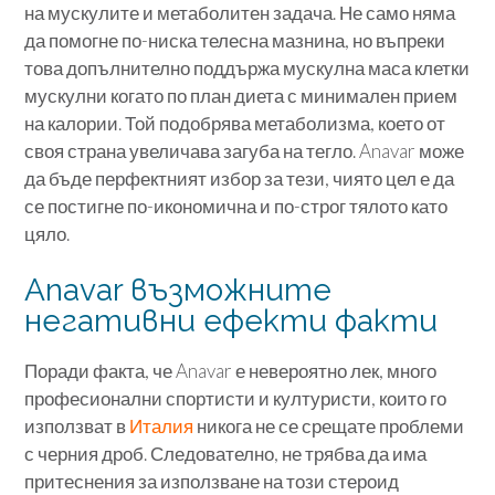
на мускулите и метаболитен задача. Не само няма
да помогне по-ниска телесна мазнина, но въпреки
това допълнително поддържа мускулна маса клетки
мускулни когато по план диета с минимален прием
на калории. Той подобрява метаболизма, което от
своя страна увеличава загуба на тегло. Anavar може
да бъде перфектният избор за тези, чиято цел е да
се постигне по-икономична и по-строг тялото като
цяло.
Anavar възможните
негативни ефекти факти
Поради факта, че Anavar е невероятно лек, много
професионални спортисти и културисти, които го
използват в
Италия
никога не се срещате проблеми
с черния дроб. Следователно, не трябва да има
притеснения за използване на този стероид