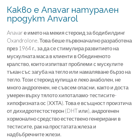
Какво е Anavar натурален
продукт Anvarol
Anavar е името на мекия стероид за бодибилдинг
Oxandrolone. Това беше първоначално разработена
през 1964 г., за да се стимулира развитието на
мускулната маса в клиенти в Обединеното
кралство, които изпитват проблеми с мускулите
тъкан със загуба на тегло или намаляване бързо на
тегло. Този стероид купища е леко анаболен, не
много андрогенен, не съвсем опасни, както и доста
умерен върху тялото хипоталамо-тестисите-
хипофизната ос (ХХТА). Това е всъщност произтича
от дихидротестостерон (DHT или), андрогенен
хормонално средство естествено генерирани в
тестисите, рак на простатата жлеза и
надбъбречните жлези.