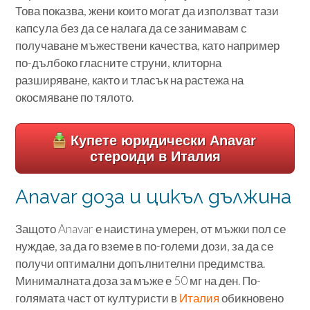
Това показва, жени които могат да използват тази
капсула без да се налага да се занимавам с
получаване мъжествени качества, като например
по-дълбоко гласните струни, клиторна
разширяване, както и тласък на растежа на
окосмяване по тялото.
Купете юридически Anavar
стероиди в Италия
Anavar доза и цикъл дължина
Защото Anavar е наистина умерен, от мъжки пол се
нуждае, за да го вземе в по-големи дози, за да се
получи оптимални допълнителни предимства.
Минималната доза за мъже е 50 мг на ден. По-
голямата част от културисти в
Италия
обикновено