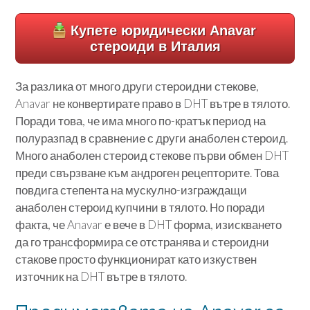
Купете юридически Anavar
стероиди в Италия
За разлика от много други стероидни стекове,
Anavar не конвертирате право в DHT вътре в тялото.
Поради това, че има много по-кратък период на
полуразпад в сравнение с други анаболен стероид.
Много анаболен стероид стекове първи обмен DHT
преди свързване към андроген рецепторите. Това
повдига степента на мускулно-изграждащи
анаболен стероид купчини в тялото.
Но поради
факта, че Anavar е вече в DHT форма, изискването
да го трансформира се отстранява и стероидни
стакове просто функционират като изкуствен
източник на DHT вътре в тялото.