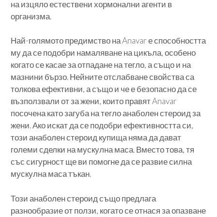
на изцяло естествени хормонални агенти в
организма.
Най-голямото предимство на Anavar е способността
му да се подобри намаляване на цикъла, особено
когато се касае за отпадане на тегло, а също и на
мазнини бързо. Нейните отслабване свойства са
толкова ефективни, а също и че е безопасно да се
възползвали от за жени, които правят Anavar
посочена като загуба на тегло анаболен стероид за
жени. Ако искат да се подобри ефективността си,
този анаболен стероид купища няма да дават
големи сделки на мускулна маса. Вместо това, тя
със сигурност ще ви помогне да се развие силна
мускулна маса тъкан.
Този анаболен стероид също предлага
разнообразие от ползи, когато се отнася за опазване