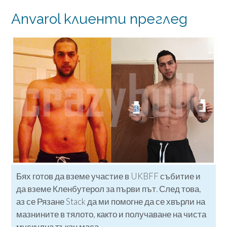
Anvarol клиенти преглед
Бях готов да вземе участие в UKBFF събитие и
да вземе Кленбутерол за първи път. След това,
аз се Рязане Stack да ми помогне да се хвърли на
мазнините в тялото, както и получаване на чиста
мускулна тъкан маса.