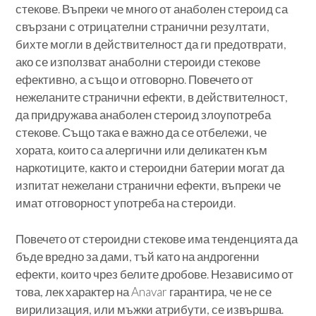
стекове. Въпреки че много от анаболен стероид са
свързани с отрицателни странични резултати,
бихте могли в действителност да ги предотврати,
ако се използват анаболни стероиди стекове
ефективно, а също и отговорно. Повечето от
нежеланите странични ефекти, в действителност,
да придружава анаболен стероид злоупотреба
стекове. Също така е важно да се отбележи, че
хората, които са алергични или деликатен към
наркотиците, както и стероидни батерии могат да
изпитат нежелани странични ефекти, въпреки че
имат отговорност употреба на стероиди.
Повечето от стероидни стекове има тенденцията да
бъде вредно за дами, тъй като на андрогенни
ефекти, които чрез белите дробове. Независимо от
това, лек характер на Anavar гарантира, че не се
вирилизация, или мъжки атрибути, се извършва.