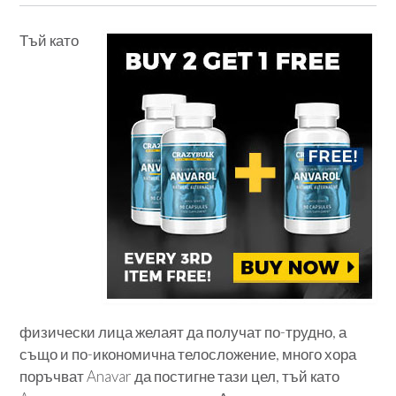
Тъй като
физически лица желаят да получат по-трудно, а
също и по-икономична телосложение, много хора
поръчват Anavar да постигне тази цел, тъй като