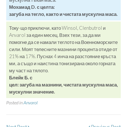
Мохамад D. с целта:
загуба на тегло, както и чистата мускулна маса.
Току-що приключи, като Winsol, Clenbutrol и
Anvarol за един месец. Взех тези, за да ми
помогне да се намали теглото на Военноморските
сили. Моят телесните мазнини процента отиде от
21% на 17%. Пуснах 4 инча на разстояние кръста
ми, а също и наистина тонизирана около горната
му част на тялото.
Блейк Б. с
цел:
загуба на мазнини, чистата мускулна маса,
мускулни значение.
Posted in
Anvarol
Post
Next Post
Previous Post