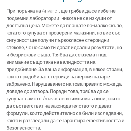
При поръчка на Anvarol, ще трябва да се избегне
подземни лаборатории, никога не се изкуши от
достъпна цена. Можете да плащате по-малко скъпо,
когато го купува от проверени магазини, но вие със
сигурност ще получи първокласен стероидни
стекове, че не само ти дават идеални резултати, но
и безрискови също. Трябва да се вземат под
внимание също така на валидността на
придобиване. За ваша информация, в някои страни,
които придобиват стероиди на черния пазар е
забранено. Нарушаването на това правило може да
доведе до затвора. Поради това, трябва да се
купуват само от Anavar легитимни магазини, които
да съответстват на законодателството и дават
формули, които действително са били изследвани,
както и разгледали да се гарантира ефективността и
безопасността.