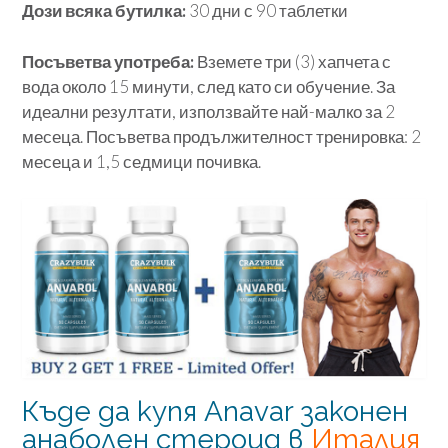
Дози всяка бутилка:
30 дни с 90 таблетки
Посъветва употреба:
Вземете три (3) хапчета с
вода около 15 минути, след като си обучение. За
идеални резултати, използвайте най-малко за 2
месеца. Посъветва продължителност тренировка: 2
месеца и 1,5 седмици почивка.
Къде да купя Anavar законен
анаболен стероид в
Италия