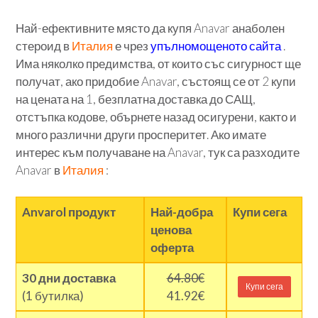
Най-ефективните място да купя Anavar анаболен
стероид в
Италия
е чрез
упълномощеното сайта
.
Има няколко предимства, от които със сигурност ще
получат, ако придобие Anavar, състоящ се от 2 купи
на цената на 1, безплатна доставка до САЩ,
отстъпка кодове, обърнете назад осигурени, както и
много различни други просперитет. Ако имате
интерес към получаване на Anavar, тук са разходите
Anavar в
Италия
:
Anvarol продукт
Най-добра
Купи сега
ценова
оферта
30 дни доставка
64.80€
Купи сега
(1 бутилка)
41.92€