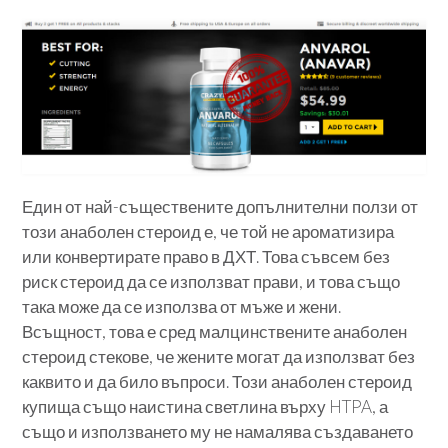
Един от най-съществените допълнителни ползи от
този анаболен стероид е, че той не ароматизира
или конвертирате право в ДХТ. Това съвсем без
риск стероид да се използват прави, и това също
така може да се използва от мъже и жени.
Всъщност, това е сред малцинствените анаболен
стероид стекове, че жените могат да използват без
каквито и да било въпроси. Този анаболен стероид
купища също наистина светлина върху HTPA, а
също и използването му не намалява създаването