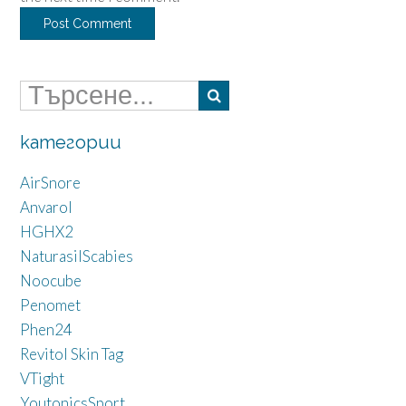
категории
AirSnore
Anvarol
HGHX2
NaturasilScabies
Noocube
Penomet
Phen24
Revitol Skin Tag
VTight
YoutonicsSport