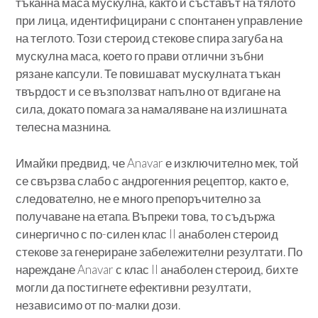
тъканна маса мускулна, както и съставът на тялото
при лица, идентифицирани с спонтанен управление
на теглото. Този стероид стекове спира загуба на
мускулна маса, което го прави отлични зъбни
рязане капсули. Те повишават мускулната тъкан
твърдост и се възползват напълно от вдигане на
сила, докато помага за намаляване на излишната
телесна мазнина.
Имайки предвид, че Anavar е изключително мек, той
се свързва слабо с андрогенния рецептор, както е,
следователно, не е много препоръчително за
получаване на етапа. Въпреки това, то съдържа
синергично с по-силен клас II анаболен стероид
стекове за генериране забележителни резултати. По
нареждане Anavar с клас II анаболен стероид, бихте
могли да постигнете ефективни резултати,
независимо от по-малки дози.