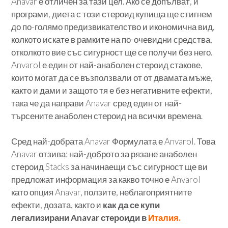
Anavar е отличен за тази цел. Ако се допълват, и
програми, диета с този стероид купища ще стигнем
до по-голямо предизвикателство и икономична вид,
колкото искате в рамките на по-очевидни средства,
отколкото вие със сигурност ще се получи без него.
Anvarol е един от най-анаболен стероид стакове,
които могат да се възползвали от от двамата мъже,
както и дами и защото тя е без негативните ефекти,
така че да направи Anavar сред един от най-
търсените анаболен стероид на всички времена.
Сред най-добрата Anavar Формулата е Anvarol. Това
Anavar отзива: най-доброто за рязане анаболен
стероид Stacks за начинаещи със сигурност ще ви
предложат информация за какво точно е Anvarol
като опция Anavar, ползите, неблагоприятните
ефекти, дозата, както и
как да се купи
легализирани Anavar стероиди в
Италия.