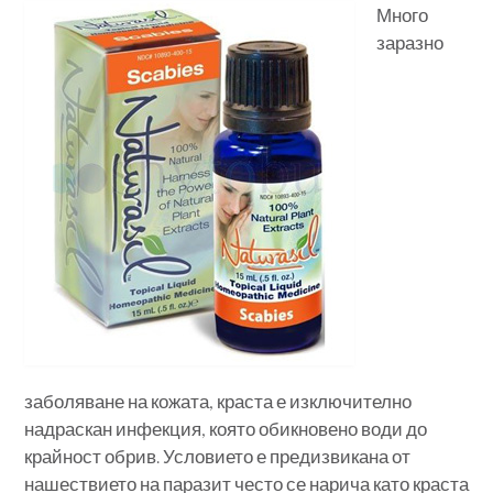
Много
заразно
заболяване на кожата, краста е изключително
надраскан инфекция, която обикновено води до
крайност обрив. Условието е предизвикана от
нашествието на паразит често се нарича като краста