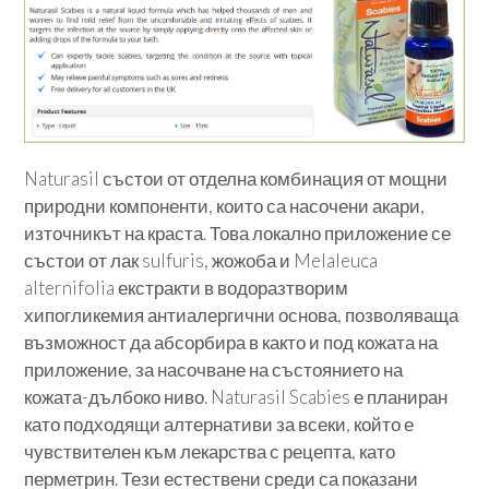
Naturasil състои от отделна комбинация от мощни
природни компоненти, които са насочени акари,
източникът на краста. Това локално приложение се
състои от лак sulfuris, жожоба и Melaleuca
alternifolia екстракти в водоразтворим
хипогликемия антиалергични основа, позволяваща
възможност да абсорбира в както и под кожата на
приложение, за насочване на състоянието на
кожата-дълбоко ниво. Naturasil Scabies е планиран
като подходящи алтернативи за всеки, който е
чувствителен към лекарства с рецепта, като
перметрин. Тези естествени среди са показани