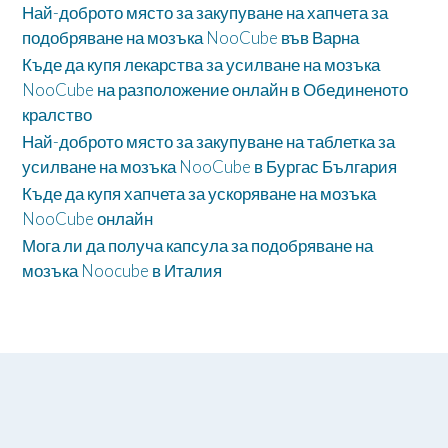
Най-доброто място за закупуване на хапчета за
подобряване на мозъка NooCube във Варна
Къде да купя лекарства за усилване на мозъка
NooCube на разположение онлайн в Обединеното
кралство
Най-доброто място за закупуване на таблетка за
усилване на мозъка NooCube в Бургас България
Къде да купя хапчета за ускоряване на мозъка
NooCube онлайн
Мога ли да получа капсула за подобряване на
мозъка Noocube в Италия