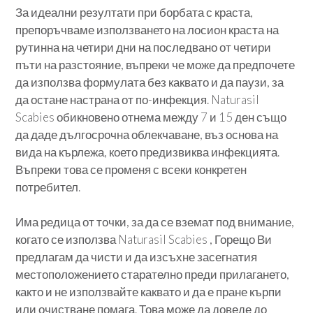
За идеални резултати при борбата с краста,
препоръчваме използването на лосион краста на
рутинна на четири дни на последвано от четири
пъти на разстояние, въпреки че може да предпочете
да използва формулата без каквато и да паузи, за
да остане настрана от по-инфекция. Naturasil
Scabies обикновено отнема между 7 и 15 ден също
да даде дългосрочна облекчаване, въз основа на
вида на кърлежа, което предизвиква инфекцията.
Въпреки това се променя с всеки конкретен
потребител.
Има редица от точки, за да се вземат под внимание,
когато се използва Naturasil Scabies , Горещо Ви
предлагам да чисти и да изсъхне засегнатия
местоположението старателно преди прилагането,
както и не използвайте каквато и да е пране кърпи
или очистване помага. Това може да доведе до