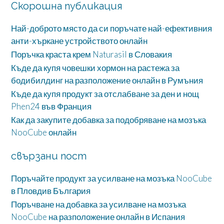
Скорошна публикация
Най-доброто място да си поръчате най-ефективния
анти-хъркане устройството онлайн
Поръчка краста крем Naturasil в Словакия
Къде да купя човешки хормон на растежа за
бодибилдинг на разположение онлайн в Румъния
Къде да купя продукт за отслабване за ден и нощ
Phen24 във Франция
Как да закупите добавка за подобряване на мозъка
NooCube онлайн
свързани пост
Поръчайте продукт за усилване на мозъка NooCube
в Пловдив България
Поръчване на добавка за усилване на мозъка
NooCube на разположение онлайн в Испания