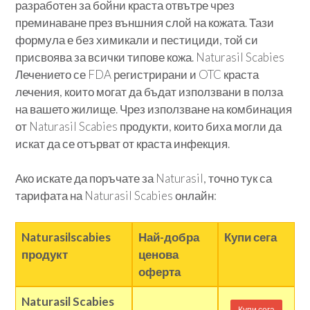
разработен за бойни краста отвътре чрез
преминаване през външния слой на кожата. Тази
формула е без химикали и пестициди, той си
присвоява за всички типове кожа. Naturasil Scabies
Лечението се FDA регистрирани и OTC краста
лечения, които могат да бъдат използвани в полза
на вашето жилище. Чрез използване на комбинация
от Naturasil Scabies продукти, които биха могли да
искат да се отърват от краста инфекция.
Ако искате да поръчате за Naturasil, точно тук са
тарифата на Naturasil Scabies онлайн:
Naturasilscabies
Най-добра
Купи сега
продукт
ценова
оферта
Naturasil Scabies
Купи сега