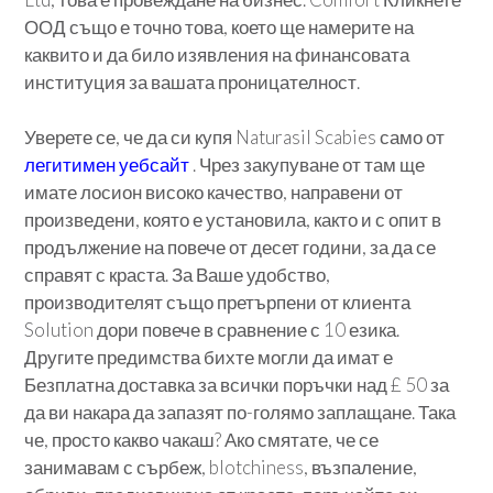
ООД също е точно това, което ще намерите на
каквито и да било изявления на финансовата
институция за вашата проницателност.
Уверете се, че да си купя Naturasil Scabies само от
легитимен уебсайт
. Чрез закупуване от там ще
имате лосион високо качество, направени от
произведени, която е установила, както и с опит в
продължение на повече от десет години, за да се
справят с краста. За Ваше удобство,
производителят също претърпени от клиента
Solution дори повече в сравнение с 10 езика.
Другите предимства бихте могли да имат е
Безплатна доставка за всички поръчки над £ 50 за
да ви накара да запазят по-голямо заплащане. Така
че, просто какво чакаш? Ако смятате, че се
занимавам с сърбеж, blotchiness, възпаление,