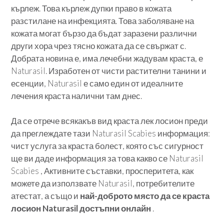
кърлеж. Това кърлеж дупки право в кожата
разстилане на инфекцията. Това заболяване на
кожата могат бързо да бъдат заразени различни
други хора чрез тясно кожата да се свържат с.
Добрата новина е, има лечебни жадувам краста, е
Naturasil. Изработен от чисти растителни танини и
есенции, Naturasil е само един от идеалните
лечения краста налични там днес.
Да се ​​отрече всякакъв вид краста лек лосион преди
да преглеждате тази Naturasil Scabies информация:
чист услуга за краста болест, която със сигурност
ще ви даде информация за това какво се Naturasil
Scabies , Активните съставки, просперитета, как
можете да използвате Naturasil, потребителите
атестат, а също и
най-доброто място да се краста
лосион Naturasil достъпни онлайн
.