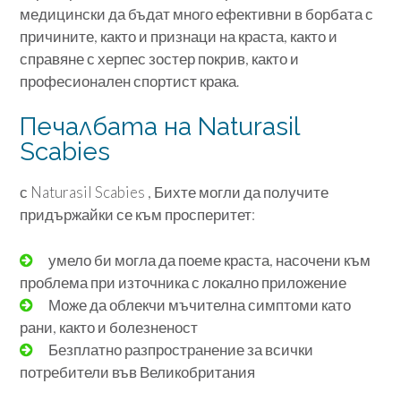
медицински да бъдат много ефективни в борбата с
причините, както и признаци на краста, както и
справяне с херпес зостер покрив, както и
професионален спортист крака.
Печалбата на Naturasil
Scabies
с Naturasil Scabies , Бихте могли да получите
придържайки се към просперитет:
умело би могла да поеме краста, насочени към
проблема при източника с локално приложение
Може да облекчи мъчителна симптоми като
рани, както и болезненост
Безплатно разпространение за всички
потребители във Великобритания