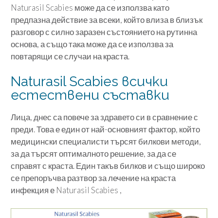
Naturasil Scabies може да се използва като
предпазна действие за всеки, който влиза в близък
разговор с силно заразен състоянието на рутинна
основа, а също така може да се използва за
повтарящи се случаи на краста.
Naturasil Scabies всички
естествени съставки
Лица, днес са повече за здравето си в сравнение с
преди. Това е един от най-основният фактор, който
медицински специалисти търсят билкови методи,
за да търсят оптималното решение, за да се
справят с краста. Един такъв билков и също широко
се препоръчва разтвор за лечение на краста
инфекция е Naturasil Scabies ,