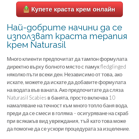
Купете краста крем онлайн
Най-добрите начини да се
използват краста терапия
крем Naturasil
Много клиенти предпочитат да тампон формулата
директно върху болното място с памук fledglinged
няколко пъти всеки ден. Независимо от това, ако
искате, можете да искате да добавите формулата
на водата във ваната. Ако предпочитате да сляза
Naturasil Scabies в банята, просто включва 10
намаляване на течност към много топло баня вода,
преди да се смеси в голяма – осигуряване на скраб
при всякакъв вид увреждания, тъй като това може
да помогне да се ускори процедурата за изцеление.