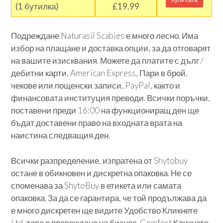
(1 бутилка)
£19.99
Подреждане Naturasil Scabies е много лесно. Има
избор на плащане и доставка опции, за да отговарят
на вашите изисквания. Можете да платите с дълг /
дебитни карти, American Express, Пари в брой,
чекове или пощенски записи, PayPal, както и
финансовата институция преводи. Всички поръчки,
поставени преди 16:00 на функциониращ ден ще
бъдат доставени право на входната врата на
наистина следващия ден.
Всички разпределение, изпратена от Shytobuy
остане в обикновен и дискретна опаковка. Не се
споменава за ShytoBuy в етикета или самата
опаковка. За да се гарантира, че той продължава да
е много дискретен ще видите Удобство Кликнете
Ltd, това е провеждане на бизнес. Comfort Кликнете