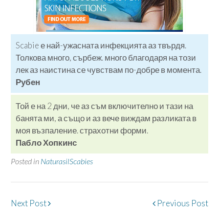
Scabie е най-ужасната инфекцията аз твърдя.
Толкова много, сърбеж. много благодаря на този
лек аз наистина се чувствам по-добре в момента.
Рубен
Той е на 2 дни, че аз съм включително и тази на
банята ми, а също и аз вече виждам разликата в
моя възпаление. страхотни форми.
Пабло Хопкинс
Posted in
NaturasilScabies
Post
Next Post
Previous Post
navigation