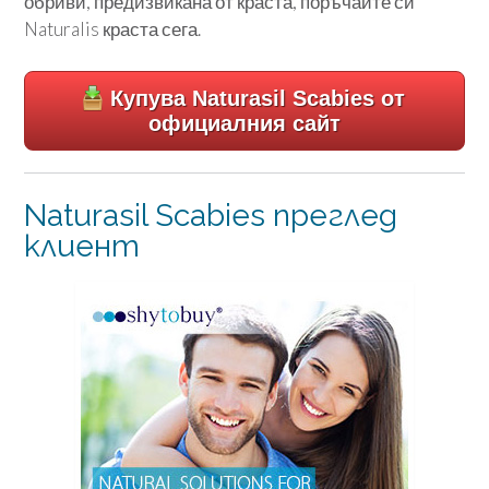
обриви, предизвикана от краста, поръчайте си
Naturalis краста сега.
Купува Naturasil Scabies от
официалния сайт
Naturasil Scabies преглед
клиент