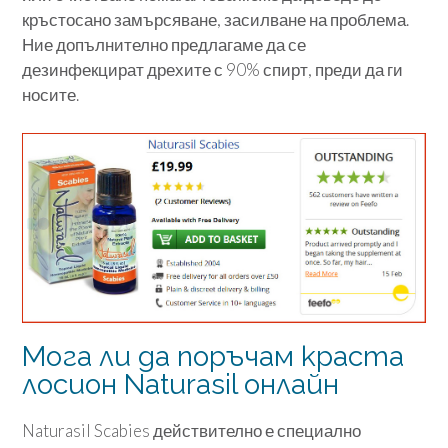
кръстосано замърсяване, засилване на проблема.
Ние допълнително предлагаме да се
дезинфекцират дрехите с 90% спирт, преди да ги
носите.
Мога ли да поръчам краста
лосион Naturasil онлайн
Naturasil Scabies действително е специално