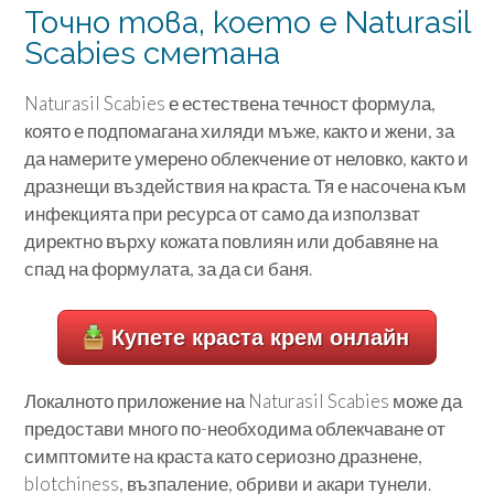
Точно това, което е Naturasil
Scabies сметана
Naturasil Scabies е естествена течност формула,
която е подпомагана хиляди мъже, както и жени, за
да намерите умерено облекчение от неловко, както и
дразнещи въздействия на краста. Тя е насочена към
инфекцията при ресурса от само да използват
директно върху кожата повлиян или добавяне на
спад на формулата, за да си баня.
Купете краста крем онлайн
Локалното приложение на Naturasil Scabies може да
предостави много по-необходима облекчаване от
симптомите на краста като сериозно дразнене,
blotchiness, възпаление, обриви и акари тунели.