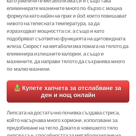
като увеличите метаболизма си и също така
елиминирате мазнините много по-бързо с мощна
формула като
кайен на прах
и
йод,
които повишават
нивото на телесната температура, за да
изразходват мощността си, а също и като
подобряват съответно функцията на щитовидната
жлеза. Скорост на метаболизма помага на тялото да
елиминира излишните калории, а също и
мазнините, да направи тялото да съхранява много
по-малко мазнини.
Купете хапчета за отслабване за
ден и нощ онлайн
Липсата на достатъчно почивка създава стреса,
който насърчава много хормони, използвани за
придобиване на тегло. Докато в човешкото тяло
липсва сън, способността за метаболизиране на