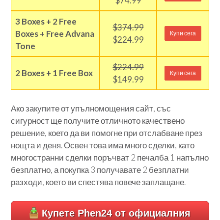
$74.99
3 Boxes + 2 Free
$374.99
Boxes + Free Advana
Купи сега
$224.99
Tone
$224.99
2 Boxes + 1 Free Box
Купи сега
$149.99
Ако закупите от упълномощения сайт, със
сигурност ще получите отличното качествено
решение, което да ви помогне при отслабване през
нощта и деня. Освен това има много сделки, като
многостранни сделки поръчват 2 печалба 1 напълно
безплатно, а покупка 3 получавате 2 безплатни
разходи, което ви спестява повече заплащане.
Купете Phen24 от официалния