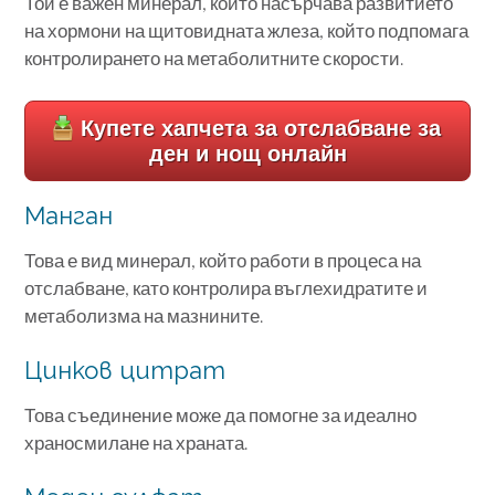
Той е важен минерал, който насърчава развитието
на хормони на щитовидната жлеза, който подпомага
контролирането на метаболитните скорости.
Купете хапчета за отслабване за
ден и нощ онлайн
Манган
Това е вид минерал, който работи в процеса на
отслабване, като контролира въглехидратите и
метаболизма на мазнините.
Цинков цитрат
Това съединение може да помогне за идеално
храносмилане на храната.