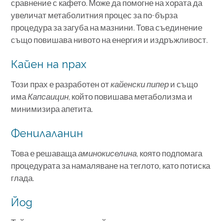
сравнение с кафето. Може да помогне на хората да
увеличат метаболитния процес за по-бърза
процедура за загуба на мазнини. Това съединение
също повишава нивото на енергия и издръжливост.
Кайен на прах
Този прах е разработен от
кайенски пипер
и също
има
Капсаицин,
който повишава метаболизма и
минимизира апетита.
Фенилаланин
Това е решаваща
аминокиселина,
която подпомага
процедурата за намаляване на теглото, като потиска
глада.
Йод