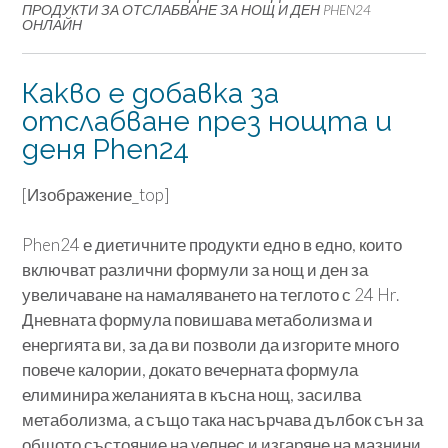
ПРОДУКТИ ЗА ОТСЛАБВАНЕ ЗА НОЩ И ДЕН PHEN24
ОНЛАЙН
Какво е добавка за
отслабване през нощта и
деня Phen24
[Изображение_top]
Phen24 е диетичните продукти едно в едно, които
включват различни формули за нощ и ден за
увеличаване на намаляването на теглото с 24 Hr.
Дневната формула повишава метаболизма и
енергията ви, за да ви позволи да изгорите много
повече калории, докато вечерната формула
елиминира желанията в късна нощ, засилва
метаболизма, а също така насърчава дълбок сън за
общото състояние на уелнес и изгаряне на мазнини.