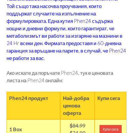
Той също така насочва проучвания, които
поддържат случаите на изпълнение на
формулировката. Една кутия Phen24 съдържа
нощни и дневни формули, които гарантират, че
метаболизмът ви работи за изгаряне на мазнини в
24 Hr всеки ден. Фирмата предоставя и 60-дневна
гаранция за връщане на парите, в случай, че Phen24
не работи за вас.
Ако искате да поръчате Phen24, тук е ценовата
листа на Phen24 онлайн:
Phen24 продукт
Най-добра
Купи сега
ценова
оферта
$84.99
1 Box
Купи сега