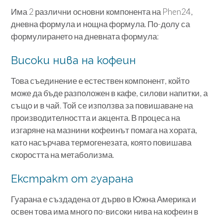
Има 2 различни основни компонента на Phen24,
дневна формула и нощна формула. По-долу са
формулирането на дневната формула:
Високи нива на кофеин
Това съединение е естествен компонент, който
може да бъде разположен в кафе, силови напитки, а
също и в чай. Той се използва за повишаване на
производителността и акцента. В процеса на
изгаряне на мазнини кофеинът помага на хората,
като насърчава термогенезата, която повишава
скоростта на метаболизма.
Екстракт от гуарана
Гуарана е създадена от дърво в Южна Америка и
освен това има много по-високи нива на кофеин в