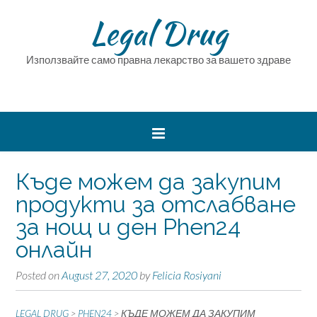
Legal Drug
Използвайте само правна лекарство за вашето здраве
Къде можем да закупим
продукти за отслабване
за нощ и ден Phen24
онлайн
Posted on
August 27, 2020
by
Felicia Rosiyani
LEGAL DRUG
>
PHEN24
>
КЪДЕ МОЖЕМ ДА ЗАКУПИМ