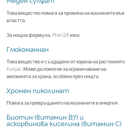
Меден сулфат
Това вещество помага за промяна на мазнините във
властта.
За нощна формула, Phen24 има:
Глюкоманнан
Това вещество е създадено от корена на растението
Konjac. Може да помогне за ограничаване на
желанията за храна, особено през нощта.
Хромен пиколинат
Помага за превръщането на мазнините в енергия.
Биотин (витамин В7) и
аскорбинова киселина (витамин С)