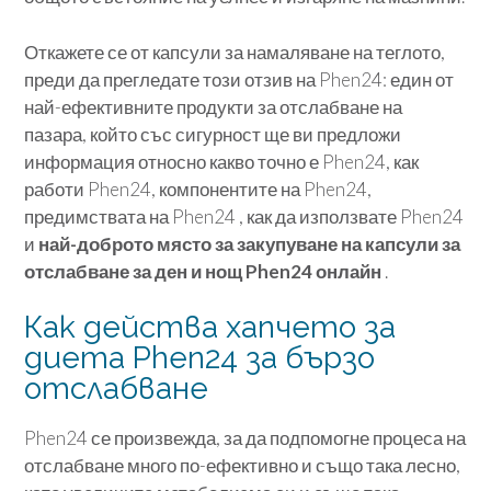
Откажете се от капсули за намаляване на теглото,
преди да прегледате този отзив на Phen24: един от
най-ефективните продукти за отслабване на
пазара, който със сигурност ще ви предложи
информация относно какво точно е Phen24, как
работи Phen24, компонентите на Phen24,
предимствата на Phen24 , как да използвате Phen24
и
най-доброто място за закупуване на капсули за
отслабване за ден и нощ Phen24 онлайн
.
Как действа хапчето за
диета Phen24 за бързо
отслабване
Phen24 се произвежда, за да подпомогне процеса на
отслабване много по-ефективно и също така лесно,