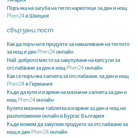
Поръчка на загуба на тегло наркотици за ден и нощ
Phen24 в Швеция
свързани пост
Как да поръчате продукти за намаляване на теглото
за нощ и ден Phen24 онлайн
Най-доброто място за закупуване на капсули за
отслабване за ден и нощ Phen24 онлайн
Как се поръчва хапчета за отслабване, за ден и нощ
Phen24 в Германия
Къде да купя изгаряне на мазнини хапчета за ден и
нощ Phen24 онлайн
Купете мазнини таблетка изгаряне за ден и нощ на
разположение онлайн в Бургас България
Къде можем да закупим продукти за отслабване за
нощ и ден Phen24 онлайн