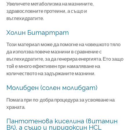
Увеличете метаболизма на мазнините,
здравословните протеини, а също и
въглехидратите.
Холин Битартрат
Този материал може да помогне на човешкото тяло
да използва повече мазнини в сравнение с
въглехидратите, за да генерира енергията. Ето защо
той е много ефективен при намаляване на
количеството на задържаните мазнини.
Молибден (солен молибдат)
Помага при по-добра процедура за усвояване на
храната.
Пантотенова киселина (витамин
B5), а също и пиридоксин HCL