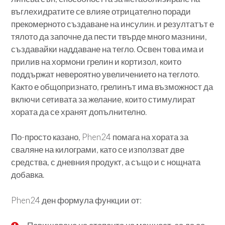
въглехидратите се влияе отрицателно поради
прекомерното създаване на инсулин. и резултатът е
тялото да започне да пести твърде много мазнини,
създавайки наддаване на тегло. Освен това има и
прилив на хормони грелин и кортизол, които
поддържат невероятно увеличението на теглото.
Както е общопризнато, грелинът има възможност да
включи сетивата за желание, които стимулират
хората да се хранят допълнително.
По-просто казано, Phen24 помага на хората за
сваляне на килограми, като се използват две
средства, с дневния продукт, а също и с нощната
добавка.
Phen24 ден формула функции от: