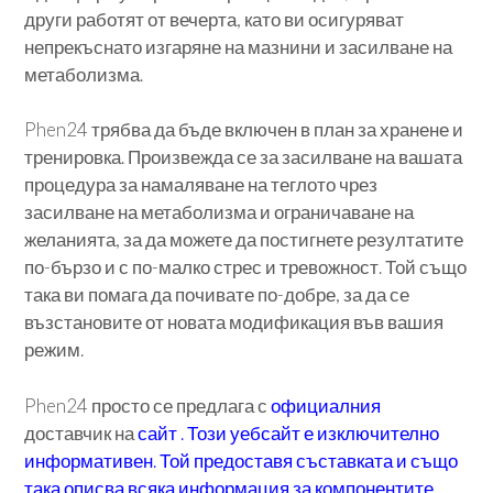
други работят от вечерта, като ви осигуряват
непрекъснато изгаряне на мазнини и засилване на
метаболизма.
Phen24 трябва да бъде включен в план за хранене и
тренировка. Произвежда се за засилване на вашата
процедура за намаляване на теглото чрез
засилване на метаболизма и ограничаване на
желанията, за да можете да постигнете резултатите
по-бързо и с по-малко стрес и тревожност. Той също
така ви помага да почивате по-добре, за да се
възстановите от новата модификация във вашия
режим.
Phen24 просто се предлага с
официалния
доставчик на
сайт
. Този уебсайт е изключително
информативен. Той предоставя съставката и също
така описва всяка информация за компонентите.