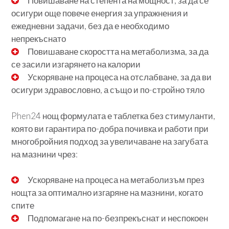
Повишаване на степента на мощност, за да се
осигури още повече енергия за упражнения и
ежедневни задачи, без да е необходимо
непрекъснато
Повишаване скоростта на метаболизма, за да
се засили изгарянето на калории
Ускоряване на процеса на отслабване, за да ви
осигури здравословно, а също и по-стройно тяло
Phen24 нощ формулата е таблетка без стимуланти,
която ви гарантира по-добра почивка и работи при
многобройния подход за увеличаване на загубата
на мазнини чрез:
Ускоряване на процеса на метаболизъм през
нощта за оптимално изгаряне на мазнини, когато
спите
Подпомагане на по-безпрекъснат и неспокоен