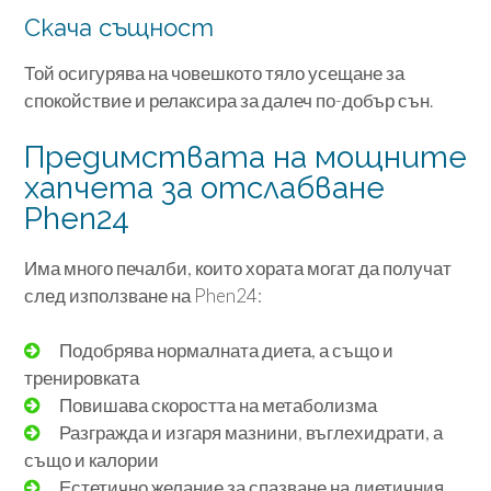
Скача същност
Той осигурява на човешкото тяло усещане за
спокойствие и релаксира за далеч по-добър сън.
Предимствата на мощните
хапчета за отслабване
Phen24
Има много печалби, които хората могат да получат
след използване на Phen24:
Подобрява нормалната диета, а също и
тренировката
Повишава скоростта на метаболизма
Разгражда и изгаря мазнини, въглехидрати, а
също и калории
Естетично желание за спазване на диетичния