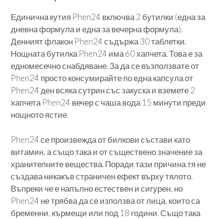
Единична кутия Phen24 включва 2 бутилки (една за
дневна формула и една за вечерна формула).
Денният флакон Phen24 съдържа 30 таблетки.
Нощната бутилка Phen24 има 60 хапчета. Това е за
едномесечно снабдяване. За да се възползвате от
Phen24 просто консумирайте по една капсула от
Phen24 ден всяка сутрин със закуска и вземете 2
хапчета Phen24 вечер с чаша вода 15 минути преди
нощното ястие.
Phen24 се произвежда от билкови състави като
витамин, а също така и от съществено значение за
хранителните вещества. Поради тази причина тя не
създава никакъв страничен ефект върху тялото.
Въпреки че е напълно естествен и сигурен, но
Phen24 не трябва да се използва от лица, които са
бременни, кърмещи или под 18 години. Също така