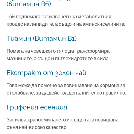
(витамин B6)
Той подпомага засилването на метаболитния
процес на липидите, а също и на аминокиселините.
Тиамин (Витамин В1)
Помага на човешкото тяло да трансформира
мазнините, а също и въглехидратите в сила.
Екстракт от зелен чай
Това може да помогне за повишаване на хормона за
отслабване, за да действа допълнително правилно.
Грифония есенция
Засилва храносмилането и също така повишава
съня най-високо качество