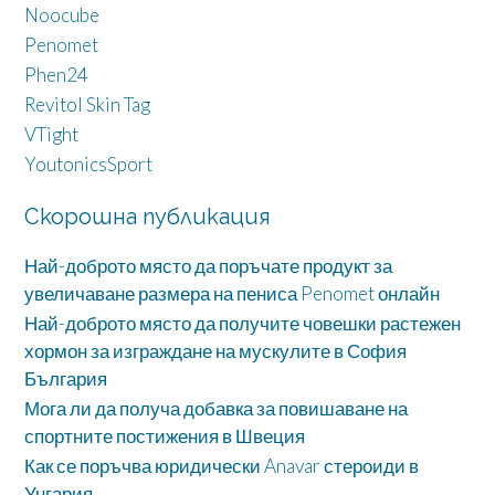
Noocube
Penomet
Phen24
Revitol Skin Tag
VTight
YoutonicsSport
Скорошна публикация
Най-доброто място да поръчате продукт за
увеличаване размера на пениса Penomet онлайн
Най-доброто място да получите човешки растежен
хормон за изграждане на мускулите в София
България
Мога ли да получа добавка за повишаване на
спортните постижения в Швеция
Как се поръчва юридически Anavar стероиди в
Унгария