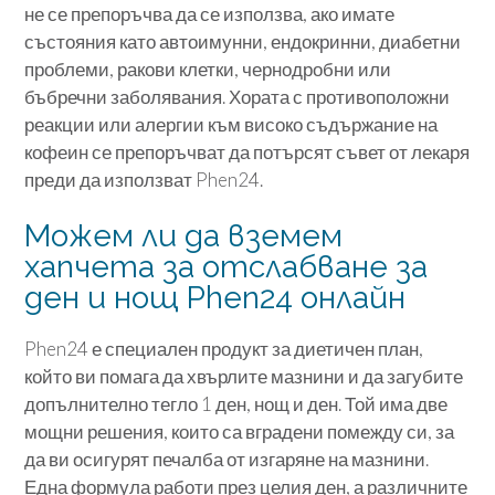
не се препоръчва да се използва, ако имате
състояния като автоимунни, ендокринни, диабетни
проблеми, ракови клетки, чернодробни или
бъбречни заболявания. Хората с противоположни
реакции или алергии към високо съдържание на
кофеин се препоръчват да потърсят съвет от лекаря
преди да използват Phen24.
Можем ли да вземем
хапчета за отслабване за
ден и нощ Phen24 онлайн
Phen24 е специален продукт за диетичен план,
който ви помага да хвърлите мазнини и да загубите
допълнително тегло 1 ден, нощ и ден. Той има две
мощни решения, които са вградени помежду си, за
да ви осигурят печалба от изгаряне на мазнини.
Една формула работи през целия ден, а различните