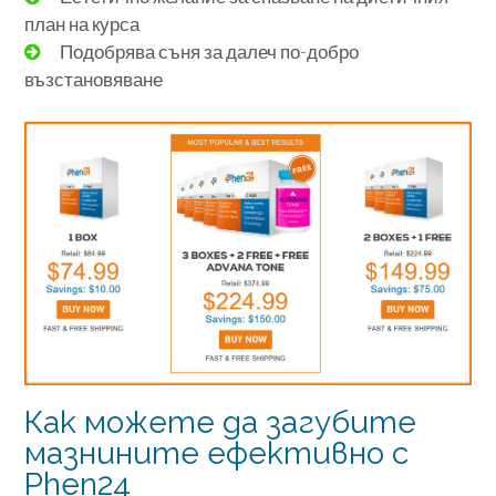
план на курса
Подобрява съня за далеч по-добро
възстановяване
Как можете да загубите
мазнините ефективно с
Phen24