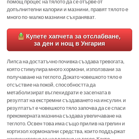
помощ процес на тялото да се отърве от
допълнителни калории и мазнини, правят тялото е
много по-малко мазнини съхраняват.
Купете хапчета за отслабване,
за ден и нощ в Унгария
Липса на достатъчно почивка създава тревогата,
която стимулира много хормони, използвани за
получаване на теглото. Докато човешкото тяло е
отсъствие на покой, способността да
метаболизират въглехидрати е засегната в
резултат на екстремни създаването на инсулин. и
резултатът е човешкото тяло започва да се спаси
прекомерната мазнина създава увеличаване на
теглото. Освен това има също прилив на грелин и
кортизол хормонални средства, които поддържат
изключително за наддаване на тегло. Както