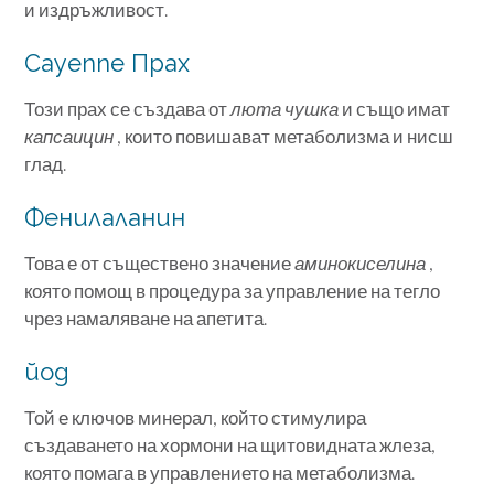
и издръжливост.
Cayenne Прах
Този прах се създава от
люта чушка
и също имат
капсаицин
, които повишават метаболизма и нисш
глад.
Фенилаланин
Това е от съществено значение
аминокиселина
,
която помощ в процедура за управление на тегло
чрез намаляване на апетита.
йод
Той е ключов минерал, който стимулира
създаването на хормони на щитовидната жлеза,
която помага в управлението на метаболизма.