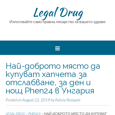
Legal Drug
Използвайте само правна лекарство за вашето здраве
Най-доброто място да
купуват хапчета за
отслабване, за ден и
нощ Phen24 в Унгария
Posted on
August 22, 2019
by
Felicia Rosiyani
LEGAL DRUG
>
PHEN24
>
НАЙ-ДОБРОТО МЯСТО ДА КУПУВАТ