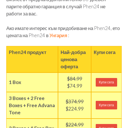
парите обратно гаранция в случай Phen24 не
работи за вас.
Ако имате интерес към придобиване на Phen24, ето
цената на Phen24 в
Унгария
:
Phen24 продукт
Най-добра
Купи сега
ценова
оферта
$84.99
1 Box
Купи сега
$74.99
3 Boxes + 2 Free
$374.99
Boxes + Free Advana
Купи сега
$224.99
Tone
$224.99