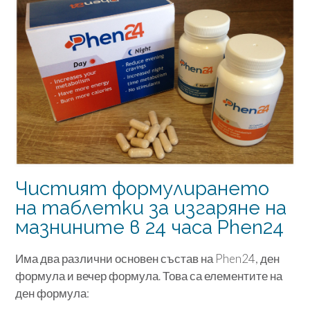
Чистият формулирането
на таблетки за изгаряне на
мазнините в 24 часа Phen24
Има два различни основен състав на Phen24, ден
формула и вечер формула. Това са елементите на
ден формула: