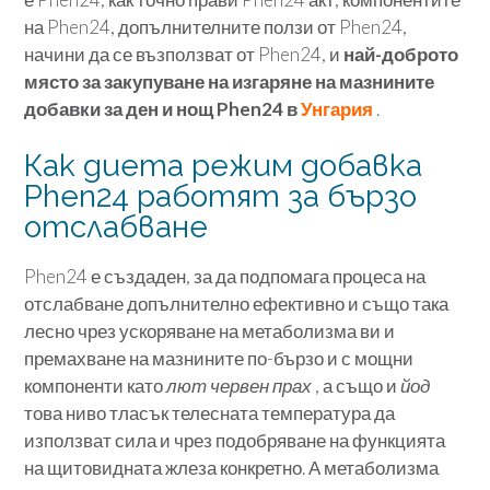
на Phen24, допълнителните ползи от Phen24,
начини да се възползват от Phen24, и
най-доброто
място за закупуване на изгаряне на мазнините
добавки за ден и нощ Phen24 в
Унгария
.
Как диета режим добавка
Phen24 работят за бързо
отслабване
Phen24 е създаден, за да подпомага процеса на
отслабване допълнително ефективно и също така
лесно чрез ускоряване на метаболизма ви и
премахване на мазнините по-бързо и с мощни
компоненти като
лют червен прах
, а също и
йод
това ниво тласък телесната температура да
използват сила и чрез подобряване на функцията
на щитовидната жлеза конкретно. А метаболизма