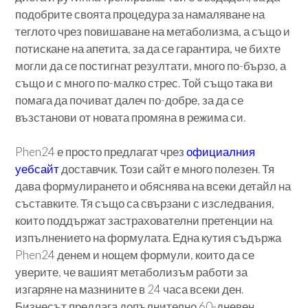
подобрите своята процедура за намаляване на
теглото чрез повишаване на метаболизма, а също и
потискане на апетита, за да се гарантира, че бихте
могли да се постигнат резултати, много по-бързо, а
също и с много по-малко стрес. Той също така ви
помага да почиват далеч по-добре, за да се
възстанови от новата промяна в режима си.
Phen24 е просто предлагат чрез
официалния
уебсайт
доставчик. Този сайт е много полезен. Тя
дава формулирането и обяснява на всеки детайл на
съставките. Тя също са свързани с изследвания,
които поддържат застрахователни претенции на
изпълнението на формулата. Една кутия съдържа
Phen24 денем и нощем формули, които да се
уверите, че вашият метаболизъм работи за
изгаряне на мазнините в 24 часа всеки ден.
Бизнесът предлага допълнително 60-дневен