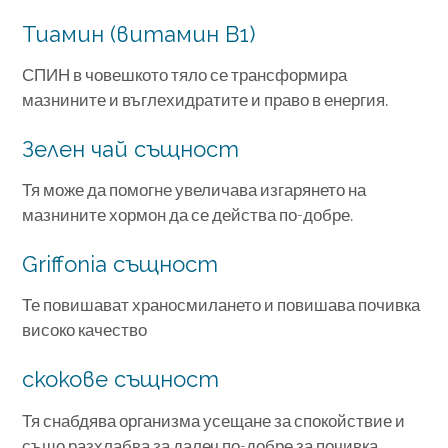
Тиамин (витамин В1)
СПИН в човешкото тяло се трансформира
мазнините и въглехидратите и право в енергия.
Зелен чай същност
Тя може да помогне увеличава изгарянето на
мазнините хормон да се действа по-добре.
Griffonia същност
Те повишават храносмилането и повишава почивка
високо качество
скокове същност
Тя снабдява организма усещане за спокойствие и
също разхлабва за далеч по-добре за почивка.