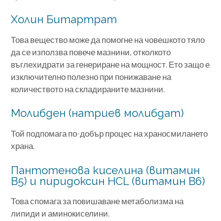
Холин Битартрат
Това вещество може да помогне на човешкото тяло
да се използва повече мазнини, отколкото
въглехидрати за генериране на мощност. Ето защо е
изключително полезно при понижаване на
количеството на складираните мазнини.
Молибден (натриев молибдат)
Той подпомага по-добър процес на храносмилането
храна.
Пантотенова киселина (витамин
В5) и пиридоксин HCL (витамин В6)
Това спомага за повишаване метаболизма на
липиди и аминокиселини.