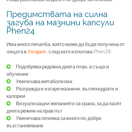
Предимствата на силна
загуба на мазнини капсули
Phen24
Има много печалба, която може да бъде получена от
лицата в
Унгария
, след като използва Phen24:
Подобрява редовна диета план, а също и
обучение
Увеличава метаболизма
Разгражда и изгаря мазнини, въглехидрати и
калории
Визуализации желанието за храна, за да пазят
диета режим на прав път
Увеличава почивка за много по-добро
възстановяване