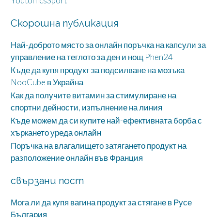
YoutonicsSport
Скорошна публикация
Най-доброто място за онлайн поръчка на капсули за
управление на теглото за ден и нощ Phen24
Къде да купя продукт за подсилване на мозъка
NooCube в Украйна
Как да получите витамин за стимулиране на
спортни дейности, изпълнение на линия
Къде можем да си купите най-ефективната борба с
хъркането уреда онлайн
Поръчка на влагалището затягането продукт на
разположение онлайн във Франция
свързани пост
Мога ли да купя вагина продукт за стягане в Русе
България