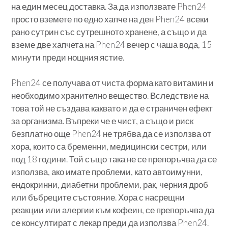
на един месец доставка. За да използвате Phen24
просто вземете по едно хапче на ден Phen24 всеки
рано сутрин със сутрешното хранене, а също и да
вземе две хапчета на Phen24 вечер с чаша вода, 15
минути преди нощния ястие.
Phen24 се получава от чиста форма като витамин и
необходимо хранително вещество. Вследствие на
това той не създава каквато и да е страничен ефект
за организма. Въпреки че е чист, а също и риск
безплатно още Phen24 не трябва да се използва от
хора, които са бременни, медицински сестри, или
под 18 години. Той също така не се препоръчва да се
използва, ако имате проблеми, като автоимунни,
ендокринни, диабетни проблеми, рак, черния дроб
или бъбреците състояние. Хора с насрещни
реакции или алергии към кофеин, се препоръчва да
се консултират с лекар преди да използва Phen24.