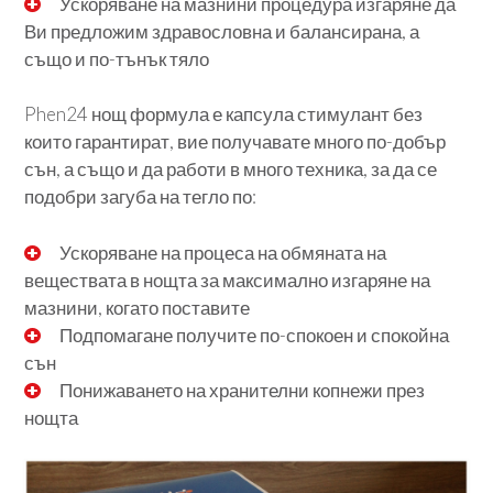
Ускоряване на мазнини процедура изгаряне да
Ви предложим здравословна и балансирана, а
също и по-тънък тяло
Phen24 нощ формула е капсула стимулант без
които гарантират, вие получавате много по-добър
сън, а също и да работи в много техника, за да се
подобри загуба на тегло по:
Ускоряване на процеса на обмяната на
веществата в нощта за максимално изгаряне на
мазнини, когато поставите
Подпомагане получите по-спокоен и спокойна
сън
Понижаването на хранителни копнежи през
нощта