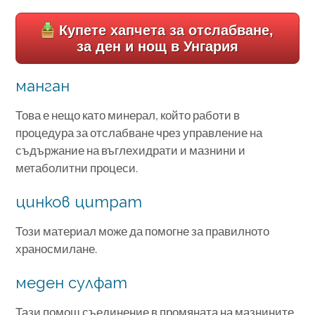
Купете хапчета за отслабване,
за ден и нощ в Унгария
манган
Това е нещо като минерал, който работи в
процедура за отслабване чрез управление на
съдържание на въглехидрати и мазнини и
метаболитни процеси.
цинков цитрат
Този материал може да помогне за правилното
храносмилане.
меден сулфат
Тази помощ съединение в промяната на мазнините