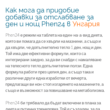
Как мога да придобие
добавки за отслабване за
ден и нощ Phen24 в
Унгария
Phen24 е режим на таблета на един-на-а-вид диета,
която ви помага да се хвърли на мазнини, а също и
да хвърли, че допълнително тегло 1 ден, нощ и ден.
Той има две ефективни формули, които са
интегрирани заедно, за да ви снабди с намаляване
на телесното тегло допълнителни ползи. Една
формула работи през целия ден, а също така и
различни други една изработки от вечерта,
предлагащи ви нон-стоп изгарянето на мазнините, а
също и възможност за повишаване на метаболизма.
Phen24 би трябвало да бъдат включени в плана за
диета и рутинна тренировка. Той е създаден, за да