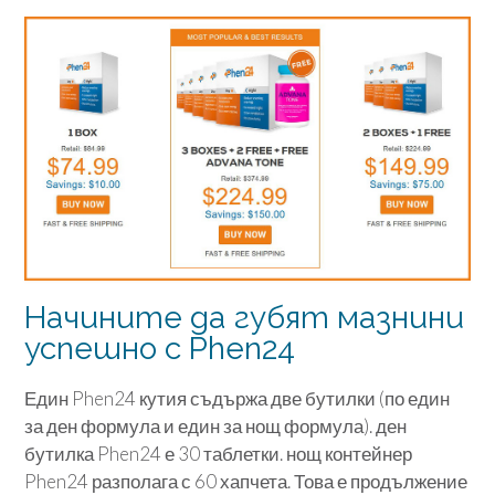
Начините да губят мазнини
успешно с Phen24
Един Phen24 кутия съдържа две бутилки (по един
за ден формула и един за нощ формула). ден
бутилка Phen24 е 30 таблетки. нощ контейнер
Phen24 разполага с 60 хапчета. Това е продължение