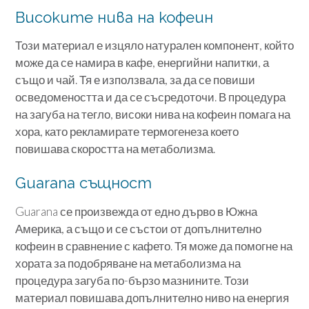
Високите нива на кофеин
Този материал е изцяло натурален компонент, който
може да се намира в кафе, енергийни напитки, а
също и чай. Тя е използвала, за да се повиши
осведомеността и да се съсредоточи. В процедура
на загуба на тегло, високи нива на кофеин помага на
хора, като рекламирате термогенеза което
повишава скоростта на метаболизма.
Guarana същност
Guarana се произвежда от едно дърво в Южна
Америка, а също и се състои от допълнително
кофеин в сравнение с кафето. Тя може да помогне на
хората за подобряване на метаболизма на
процедура загуба по-бързо мазнините. Този
материал повишава допълнително ниво на енергия