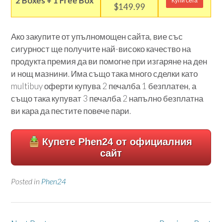
2 Boxes + 1 Free Box
Купи сега
$149.99
Ако закупите от упълномощен сайта, вие със
сигурност ще получите най-високо качество на
продукта премия да ви помогне при изгаряне на ден
и нощ мазнини. Има също така много сделки като
multibuy оферти купува 2 печалба 1 безплатен, а
също така купуват 3 печалба 2 напълно безплатна
ви кара да пестите повече пари.
Купете Phen24 от официалния
сайт
Posted in
Phen24