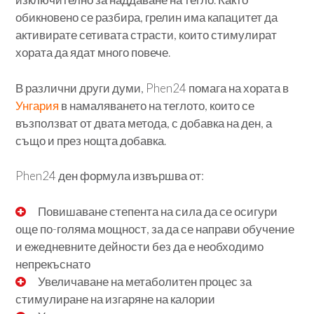
обикновено се разбира, грелин има капацитет да
активирате сетивата страсти, които стимулират
хората да ядат много повече.
В различни други думи, Phen24 помага на хората в
Унгария
в намаляването на теглото, които се
възползват от двата метода, с добавка на ден, а
също и през нощта добавка.
Phen24 ден формула извършва от:
Повишаване степента на сила да се осигури
още по-голяма мощност, за да се направи обучение
и ежедневните дейности без да е необходимо
непрекъснато
Увеличаване на метаболитен процес за
стимулиране на изгаряне на калории