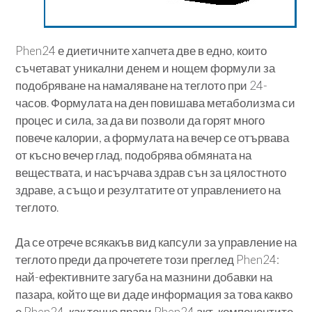
Phen24 е диетичните хапчета две в едно, които
съчетават уникални денем и нощем формули за
подобряване на намаляване на теглото при 24-
часов. Формулата на ден повишава метаболизма си
процес и сила, за да ви позволи да горят много
повече калории, а формулата на вечер се отървава
от късно вечер глад, подобрява обмяната на
веществата, и насърчава здрав сън за цялостното
здраве, а също и резултатите от управлението на
теглото.
Да се отрече всякакъв вид капсули за управление на
теглото преди да прочетете този преглед Phen24:
най-ефективните загуба на мазнини добавки на
пазара, който ще ви даде информация за това какво
е Phen24, как точно прави Phen24 акт, компонентите